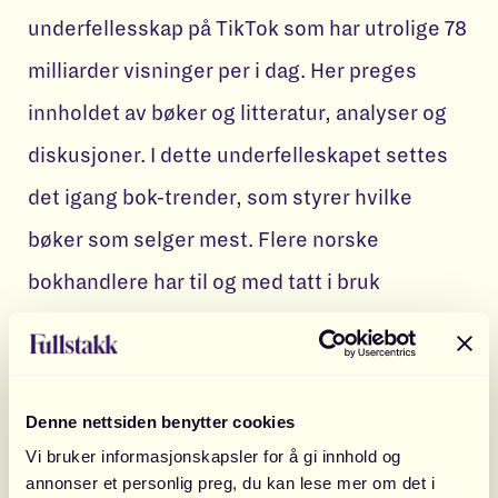
underfellesskap på TikTok som har utrolige 78
milliarder visninger per i dag. Her preges
innholdet av bøker og litteratur, analyser og
diskusjoner. I dette underfelleskapet settes
det igang bok-trender, som styrer hvilke
bøker som selger mest. Flere norske
bokhandlere har til og med tatt i bruk
#Booktok som en egen bok-kategori - så du
kan få meg deg siste boksnakkisen du også .
Denne nettsiden benytter cookies
En annen trend som tok av i 2021 var TikTok-
Vi bruker informasjonskapsler for å gi innhold og
iskaffen. #icedcoffee har så mye som 6,1
annonser et personlig preg, du kan lese mer om det i