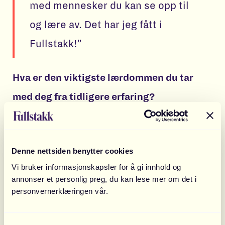
med mennesker du kan se opp til
og lære av. Det har jeg fått i
Fullstakk!”
Hva er den viktigste lærdommen du tar
med deg fra tidligere erfaring?
– Det viktigste jeg tar med meg må være
samspillet mellom tradisjonelle og digitale
Denne nettsiden benytter cookies
Vi bruker informasjonskapsler for å gi innhold og
medier, og å huske å ha et større overblikk og
annonser et personlig preg, du kan lese mer om det i
holistisk syn på markedsføring.
personvernerklæringen vår.
Hva tror du er den viktigste egenskapen