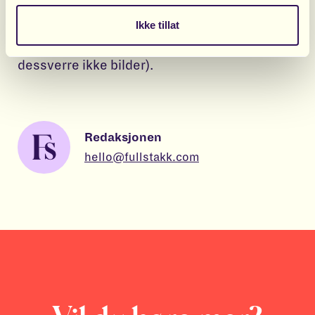
talent å ta av sokkene mine med munnen ved
Ikke tillat
å legge beina over hodet (det finnes
dessverre ikke bilder).
Redaksjonen
hello@fullstakk.com