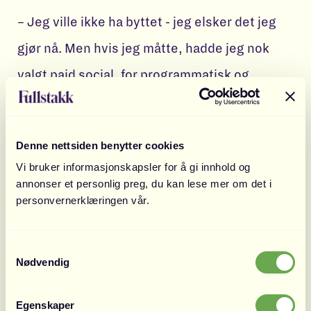
– Jeg ville ikke ha byttet - jeg elsker det jeg
gjør nå. Men hvis jeg måtte, hadde jeg nok
valgt paid social, for programmatisk og
sosiale medier henger ofte godt sammen.
Denne nettsiden benytter cookies
Gi oss en funfact om deg selv
Vi bruker informasjonskapsler for å gi innhold og
annonser et personlig preg, du kan lese mer om det i
– Jeg har en tvillingsbror, som også jobber
personvernerklæringen vår.
med digital markedsføring og vi ser helt like
ut.
Samtykkevalg
Nødvendig
Egenskaper