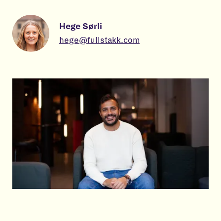
Hege Sørli
hege@fullstakk.com